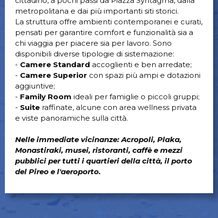
cittadino, a pochi passi da Piazza Syntagma, dalla
metropolitana e dai più importanti siti storici.
La struttura offre ambienti contemporanei e curati,
pensati per garantire comfort e funzionalità sia a
chi viaggia per piacere sia per lavoro. Sono
disponibili diverse tipologie di sistemazione:
-
Camere Standard
accoglienti e ben arredate;
-
Camere Superior
con spazi più ampi e dotazioni
aggiuntive;
-
Family Room
ideali per famiglie o piccoli gruppi;
-
Suite
raffinate, alcune con area wellness privata
e viste panoramiche sulla città.
Nelle immediate vicinanze: Acropoli, Plaka,
Monastiraki, musei, ristoranti, caffè e mezzi
pubblici per tutti i quartieri della città, il porto
del Pireo e l'aeroporto.