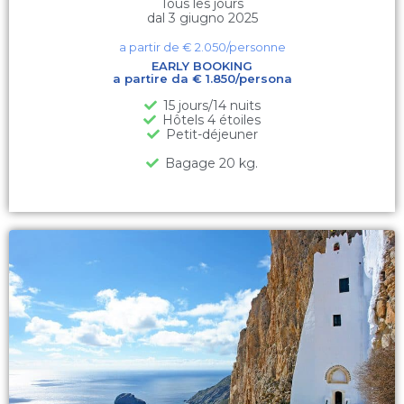
Tous les jours
dal 3 giugno 2025
a partir de €
2.050
/personne
EARLY BOOKING
a partire da € 1.850/persona
15 jours/14 nuits
Hôtels 4 étoiles
Petit-déjeuner
Bagage 20 kg.