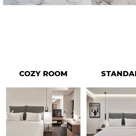
COZY ROOM
STANDA