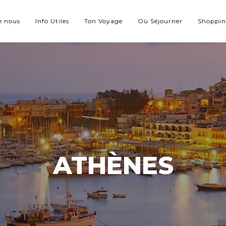
e nous
Info Utiles
Ton Voyage
Où Séjourner
Shoppi
ATHÈNES