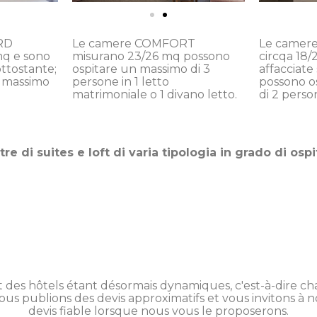
RD
Le camere COMFORT
Le camere
mq e sono
misurano 23/26 mq possono
circqa 18
ottostante;
ospitare un massimo di 3
affacciate 
n massimo
persone in 1 letto
possono o
matrimoniale o 1 divano letto.
di 2 perso
tre di suites e loft di varia tipologia in grado di osp
on et des hôtels étant désormais dynamiques, c'est-à-dire
ous publions des devis approximatifs et vous invitons à 
devis fiable lorsque nous vous le proposerons.