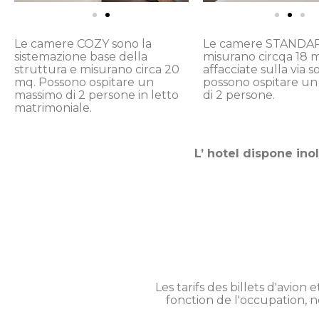
Le camere COZY sono la
Le camere STANDA
sistemazione base della
misurano circqa 18 
struttura e misurano circa 20
affacciate sulla via s
mq. Possono ospitare un
possono ospitare u
massimo di 2 persone in letto
di 2 persone.
matrimoniale.
L’ hotel dispone inol
Les tarifs des billets d'avi
fonction de l'occupation, n