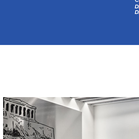
C
D
D