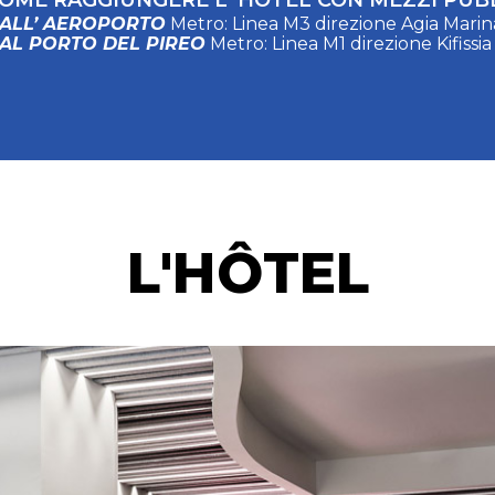
OME RAGGIUNGERE L’ HOTEL CON MEZZI PUBB
ALL’ AEROPORTO
Metro: Linea M3 direzione Agia Mar
AL PORTO DEL PIREO
Metro: Linea M1 direzione Kifis
L'HÔTEL