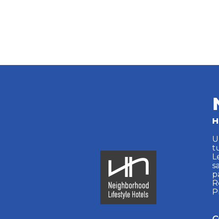
H
U
t
L
s
p
R
P