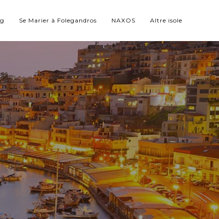
ng
Se Marier à Folegandros
NAXOS
Altre isole