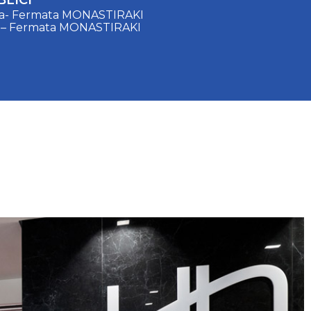
LICI
ina- Fermata MONASTIRAKI
sia – Fermata MONASTIRAKI