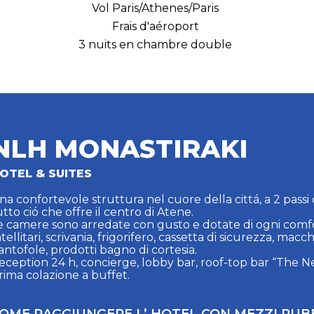
Vol Paris/Athenes/Paris
Frais d'aéroport
3 nuits en chambre double
NLH MONASTIRAKI
OTEL & SUITES
na confortevole struttura nel cuore della cittá, a 2 passi 
utto ció che offre il centro di Atene.
e camere sono arredate con gusto e dotate di ogni comfort
atellitari, scrivania, frigorifero, cassetta di sicurezza, macc
antofole, prodotti bagno di cortesia.
eception 24 h, concierge, lobby bar, roof-top bar “The Ne
rima colazione a buffet.