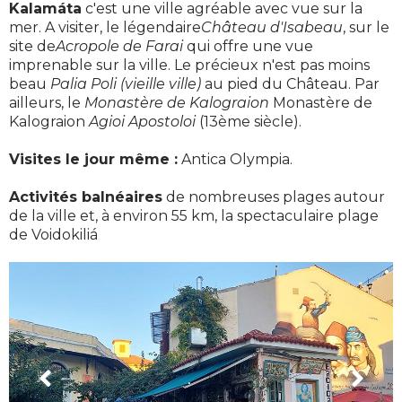
Kalamáta
c'est une ville agréable avec vue sur la
mer. A visiter, le légendaire
Château d'Isabeau
, sur le
site de
Acropole de Farai
qui offre une vue
imprenable sur la ville. Le précieux n'est pas moins
beau
Palia Poli (vieille ville)
au pied du Château. Par
ailleurs, le
Monastère de Kalograion
Monastère de
Kalograion
Agioi Apostoloi
(13ème siècle).
Visites le jour même :
Antica Olympia.
Activités balnéaires
de nombreuses plages autour
de la ville et, à environ 55 km, la spectaculaire plage
de Voidokiliá