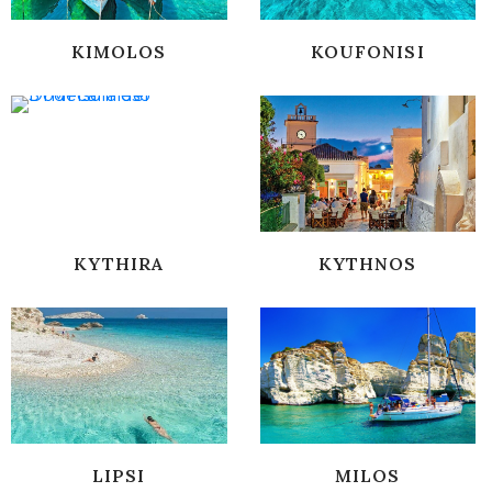
KIMOLOS
KOUFONISI
KYTHIRA
KYTHNOS
LIPSI
MILOS