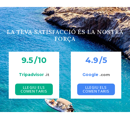
LA TEVA SATISFACCIÓ ÉS LA NOSTRA
FORÇA
9.5
/10
4.9
/5
Tripadvisor
Google
.it
.com
LLEGIU ELS
LLEGIU ELS
COMENTARIS
COMENTARIS