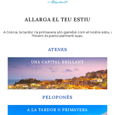
ALLARGA EL TEU ESTIU
A Grècia, la tardor i la primavera són gairebé com el nostre estiu, i
l'hivern és particularment suau.
ATENES
UNA CAPITAL BRILLANT
Cultura i entreteniment
Més informació
PELOPONÈS
A LA TARDOR O PRIMAVERA
Un viatge ple de sorpreses