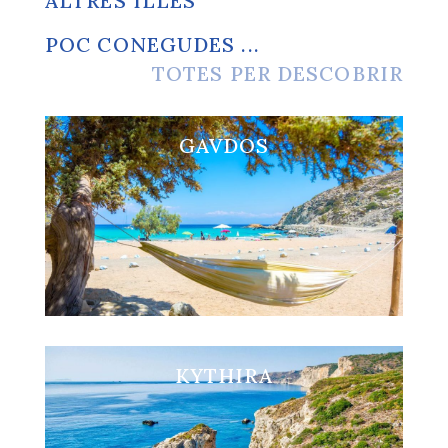
ALTRES ILLES
POC CONEGUDES ...
TOTES PER DESCOBRIR
GAVDOS
Visita GAVDOS
KYTHIRA
Visita KYTHIRA