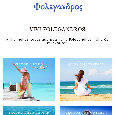
VIVI FOLÉGANDROS
Hi ha moltes coses que pots fer a Folegandros... Una és
relaxar-te!!
VIATGE A MIDA
YOGA I MASSATGES
MIMS DE VACANCES
Més informació
EXCURSIONS A LA MAR
LLOGUER DE COTXES I