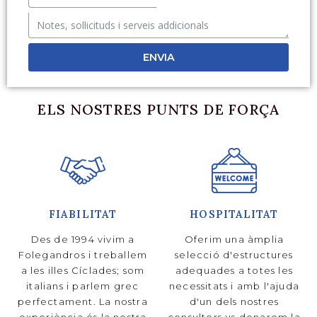
ENVIA
ELS NOSTRES PUNTS DE FORÇA
FIABILITAT
HOSPITALITAT
Des de 1994 vivim a
Oferim una àmplia
Folegandros i treballem
selecció d'estructures
a les illes Cíclades; som
adequades a totes les
italians i parlem grec
necessitats i amb l'ajuda
perfectament. La nostra
d'un dels nostres
experiència és la nostra
consultors us donarem la