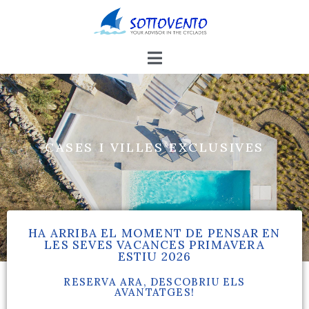
HOTELS, APARTAMENTS I ESTUDIS,
PETITS I GRANS
HA ARRIBA EL MOMENT DE PENSAR EN
LES SEVES VACANCES PRIMAVERA
ESTIU 2026
RESERVA ARA, DESCOBRIU ELS
AVANTATGES!