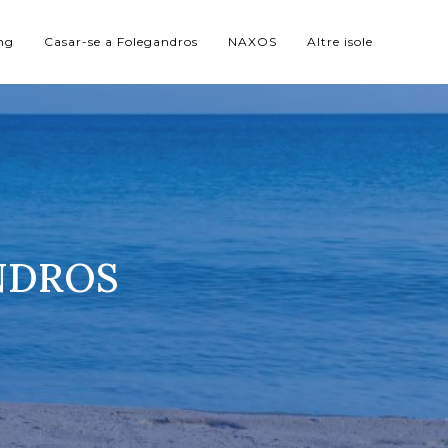
ng
Casar-se a Folegandros
NAXOS
Altre isole
NDROS