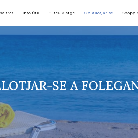
saltres
Info Útil
El teu viatge
On Allotjar-se
Shoppi
LLOTJAR-SE A FOLEGA