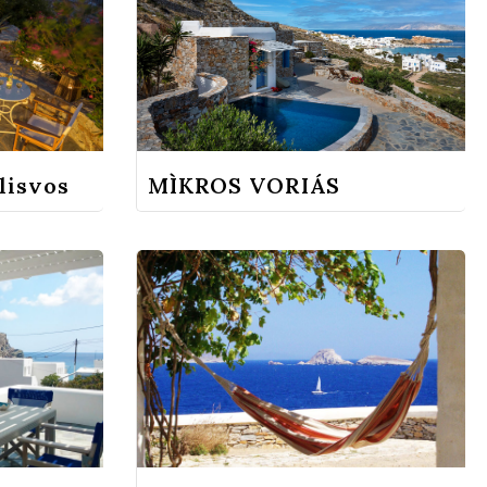
lisvos
MÌKROS VORIÁS