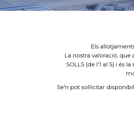
Els allotjament
La nostra valoració, que 
SOLLS (de l'1 al 5) i és 
mob
Se'n pot sol·licitar disponib