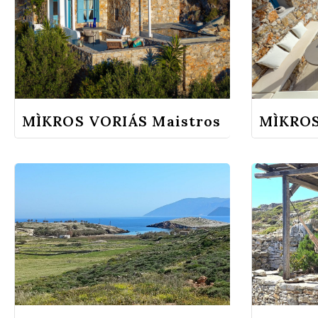
MÌKROS VORIÁS Maistros
MÌKROS