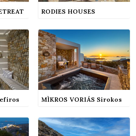
ETREAT
RODIES HOUSES
efiros
MÌKROS VORIÁS Sirokos