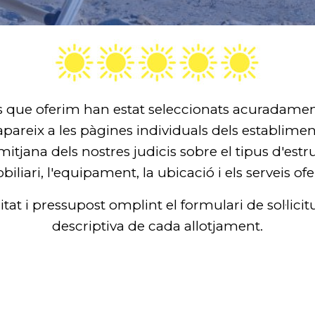
s que oferim han estat seleccionats acuradament
apareix a les pàgines individuals dels establimen
la mitjana dels nostres judicis sobre el tipus d'est
iliari, l'equipament, la ubicació i els serveis ofe
ilitat i pressupost omplint el formulari de sol·li
descriptiva de cada allotjament.