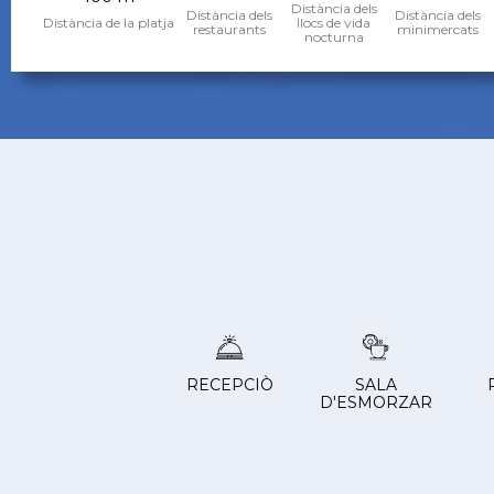
Distància dels
Distància dels
Distància dels
Distància de la platja
llocs de vida
restaurants
minimercats
nocturna
RECEPCIÒ
SALA
D'ESMORZAR