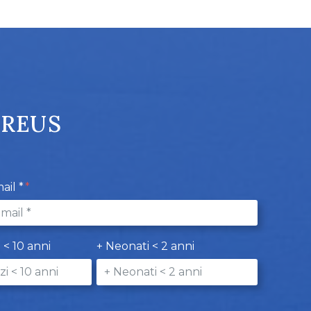
PREUS
ail *
i < 10 anni
+ Neonati < 2 anni