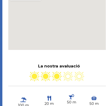
La nostra avaluació
50 m
20 m
50 m
100 m