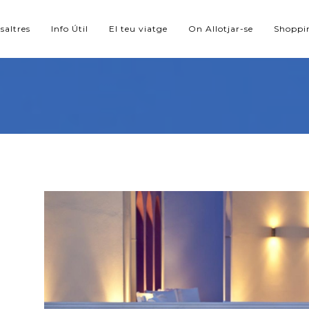
saltres
Info Útil
El teu viatge
On Allotjar-se
Shoppi