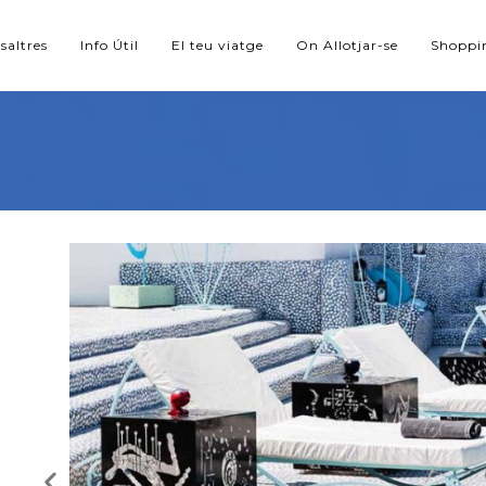
saltres
Info Útil
El teu viatge
On Allotjar-se
Shoppi