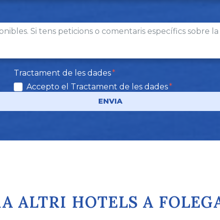
Tractament de les dades
Accepto el Tractament de les dades
ENVIA
A ALTRI HOTELS A FOLE