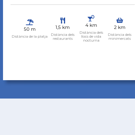
4 km
1,5 km
2 km
50 m
Distància dels
Distància dels
Distància dels
Distància de la platja
llocs de vida
restaurants
minimercats
nocturna