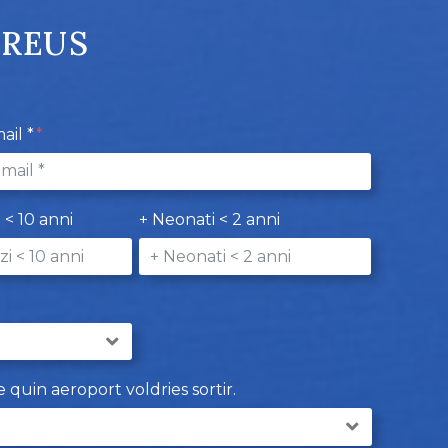
PREUS
ail *
i < 10 anni
+ Neonati < 2 anni
e quin aeroport voldries sortir.