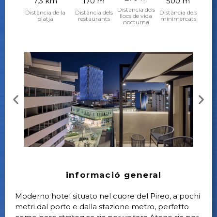
7,3 km
170 m
500 m
Distància dels
Distància de la
Distància dels
Distància dels
llocs de vida
platja
restaurants
minimercats
nocturna
informació general
Moderno hotel situato nel cuore del Pireo, a pochi
metri dal porto e dalla stazione metro, perfetto