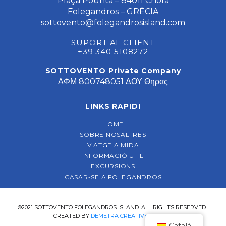
Plaça Pounta – 84011 Chora
Folegandros – GRÈCIA
sottovento@folegandrosisland.com
SUPORT AL CLIENT
+39 340 5108272
SOTTOVENTO Private Company
ΑΦΜ 800748051 ΔΟΥ Θηρας
LINKS RAPIDI
HOME
SOBRE NOSALTRES
VIATGE A MIDA
INFORMACIÒ UTIL
EXCURSIONS
CASAR-SE A FOLEGANDROS
©2021 SOTTOVENTO FOLEGANDROS ISLAND. ALL RIGHTS RESERVED |
CREATED BY
DEMETRA CREATIVE AGENCY