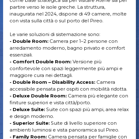
come base strategica sia per visitare Atene sia per
partire verso le isole greche. La struttura,
inaugurata nel 2024, dispone di 49 camere, molte
con vista sulla città o sul porto del Pireo.
Le varie soluzioni di sistemazione sono:
- Double Room:
Camera per 1–2 persone con
arredamento moderno, bagno privato e comfort
essenziali.
- Comfort Double Room:
Versione più
confortevole con spazi leggermente più ampi e
maggiore cura nei dettagli.
- Double Room – Disability Access:
Camera
accessibile pensata per ospiti con mobilità ridotta.
- Deluxe Double Room:
Camera più elegante con
finiture superiori e vista città/porto.
- Deluxe Suite:
Suite con spazi più ampi, area relax
e design moderno.
- Superior Suite:
Suite di livello superiore con
ambienti luminosi e vista panoramica sul Pireo.
- Family Room:
Camera pensata per famiglie con