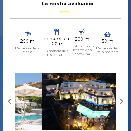
La nostra avaluació
in hotel e a
200 m
200 m
50 m
100 m
Distància dels
Distància de la
Distància dels
llocs de vida
Distància dels
platja
minimercats
nocturna
restaurants