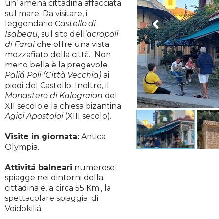
un’ amena cittadina affacciata
sul mare. Da visitare, il
leggendario C
astello di
Isabeau
, sul sito dell’
acropoli
di Farai
che offre una vista
mozzafiato della città. Non
meno bella è la pregevole
Paliá Poli (Città Vecchia)
ai
piedi del Castello. Inoltre, il
Monastero di Kalograion
del
XII secolo e la chiesa bizantina
Agioi Apostoloi
(XIII secolo).
Visite in giornata:
Antica
Olympia.
Attivitá balneari
numerose
spiagge nei dintorni della
cittadina e, a circa 55 Km., la
spettacolare spiaggia di
Voidokiliá