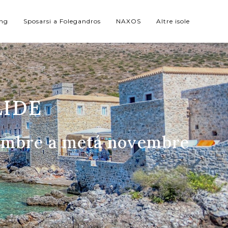
ing
Sposarsi a Folegandros
NAXOS
Altre isole
LIDE
ttembre a metá novembre