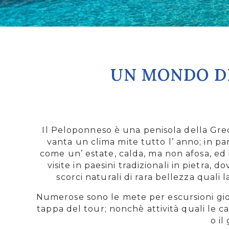
UN MONDO DI
Il Peloponneso è una penisola della Grec
vanta un clima mite tutto l’ anno; in pa
come un’ estate, calda, ma non afosa, ed il 
visite in paesini tradizionali in pietra, 
scorci naturali di rara bellezza quali l
Numerose sono le mete per escursioni gior
tappa del tour; nonchè attività quali le c
o il 