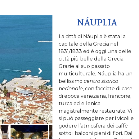
NÁUPLIA
La città di Náuplia è stata la
capitale della Grecia nel
1831/1833 ed è oggi una delle
città più belle della Grecia.
Grazie al suo passato
multiculturale, Náuplia ha un
bellissimo
centro storico
pedonale
, con facciate di case
di epoca veneziana, francone,
turca ed ellenica
magistralmente restaurate. Vi
si puó passeggiare per i vicoli e
godere l’atmosfera dei caffè
sotto i balconi pieni di fiori. Dal