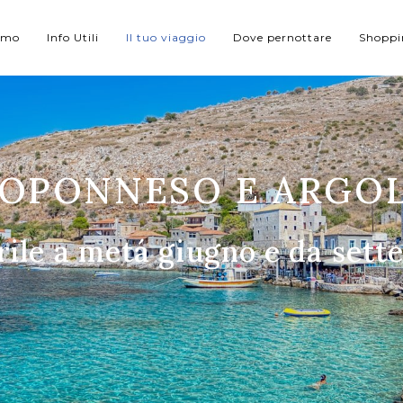
iamo
Info Utili
Il tuo viaggio
Dove pernottare
Shopp
OPONNESO E ARGO
prile a metá giugno e da se