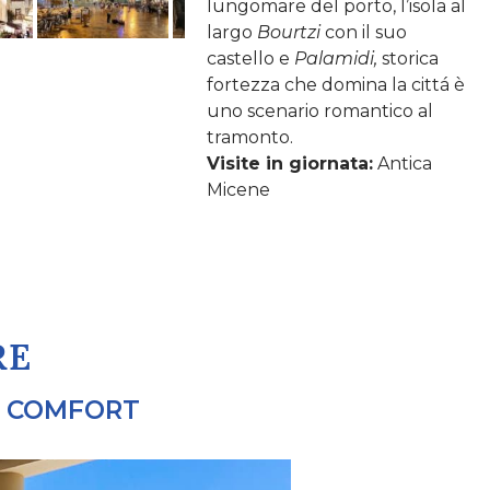
lungomare del porto, l’isola al
largo
Bourtzi
con il suo
castello e
Palamidi,
storica
fortezza che domina la cittá è
uno scenario romantico al
tramonto.
Visite in giornata:
Antica
Micene
RE
O COMFORT