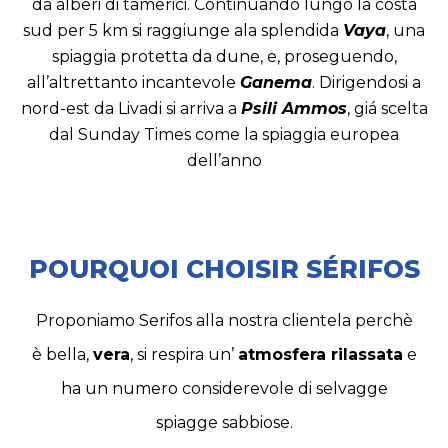
da alberi di tamerici. Continuando lungo la costa
sud per 5 km si raggiunge ala splendida
Vaya
, una
spiaggia protetta da dune, e, proseguendo,
all’altrettanto incantevole
Ganema
. Dirigendosi a
nord-est da Livadi si arriva a
Psili Ammos
, giá scelta
dal Sunday Times come la spiaggia europea
dell’anno
POURQUOI CHOISIR SÉRIFOS
Proponiamo Serifos alla nostra clientela perchè
è bella,
vera
, si respira un’
atmosfera rilassata
e
ha un numero considerevole di selvagge
spiagge sabbiose.