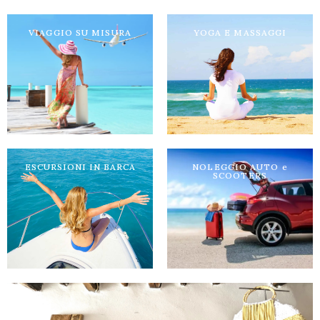
VIAGGIO SU MISURA
YOGA E MASSAGGI
COCCOLE DA VACANZA
Scopri di piú
ESCURSIONI IN BARCA
NOLEGGIO AUTO e
SCOOTERS
SCOPRI L' ISOLA DAL
MARE
Scopri di piú