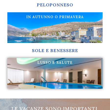
PELOPONNESO
IN AUTUNNO O PRIMAVERA
Un viaggio pieno di sorpese
Scopri di piú
SOLE E BENESSERE
LUSSO E SALUTE
Thalassoterapia e massaggi
Scopri di piú
LE VACANZE SONO IMPORTANTI,