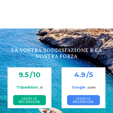
LA VOSTRA SODDISFAZIONE È LA
NOSTRA FORZA
9.5
/10
4.9
/5
Tripadvisor
Google
.it
.com
LEGGI LE
LEGGI LE
RECENSIONI
RECENSIONI