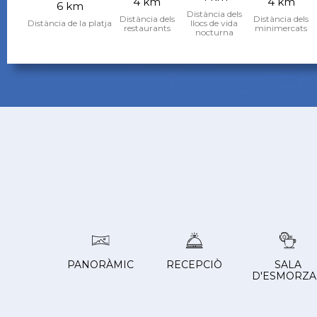
4 km
4 km
6 km
Distància dels
Distància dels
Distància dels
Distància de la platja
llocs de vida
restaurants
minimercats
nocturna
PANORÀMIC
RECEPCIÒ
SALA
D'ESMORZ