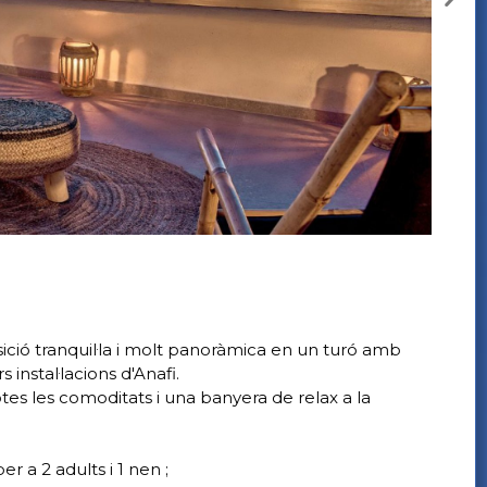
osició tranquil·la i molt panoràmica en un turó amb
s instal·lacions d'Anafi.
otes les comoditats i una banyera de relax a la
a 2 adults i 1 nen ;