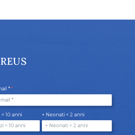
PREUS
ail *
i < 10 anni
+ Neonati < 2 anni