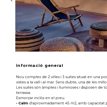
informació general
Nou complex de 2 vil·les i 3 suites situat en una p
vistes a la vall i al mar. Sens dubte, una de les millor
Les suites són àmplies i lluminoses i disposen de t
terrassa.
Esmorzar inclòs en el preu.
- Calm
d'aproximadament 45 m2, amb capacitat per 