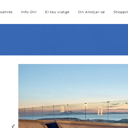
saltres
Info Útil
El teu viatge
On Allotjar-se
Shoppi