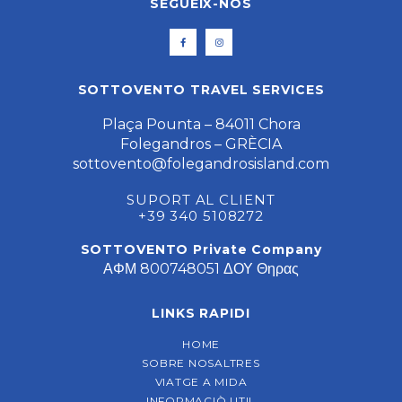
SEGUEIX-NOS
SOTTOVENTO TRAVEL SERVICES
Plaça Pounta – 84011 Chora
Folegandros – GRÈCIA
sottovento@folegandrosisland.com
SUPORT AL CLIENT
+39 340 5108272
SOTTOVENTO Private Company
ΑΦΜ 800748051 ΔΟΥ Θηρας
LINKS RAPIDI
HOME
SOBRE NOSALTRES
VIATGE A MIDA
INFORMACIÒ UTIL