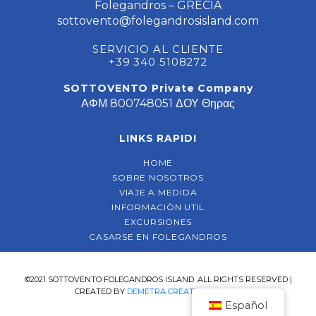
Folegandros – GRECIA
sottovento@folegandrosisland.com
SERVICIO AL CLIENTE
+39 340 5108272
SOTTOVENTO Private Company
ΑΦΜ 800748051 ΔΟΥ Θηρας
LINKS RAPIDI
HOME
SOBRE NOSOTROS
VIAJE A MEDIDA
INFORMACIÒN UTIL
EXCURSIONES
CASARSE EN FOLEGANDROS
©2021 SOTTOVENTO FOLEGANDROS ISLAND. ALL RIGHTS RESERVED |
CREATED BY
DEMETRA CREATIVE AGENCY
Español