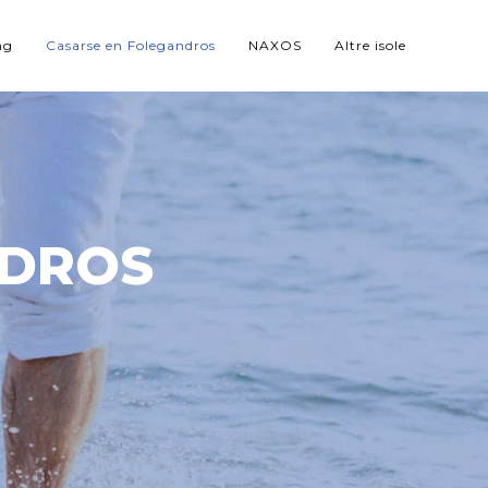
ng
Casarse en Folegandros
NAXOS
Altre isole
NDROS