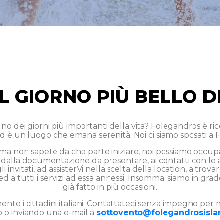
IL GIORNO PIÙ BELLO D
o dei giorni più importanti della vita? Folegandros è ricca 
d è un luogo che emana serenità. Noi ci siamo sposati a 
, ma non sapete da che parte iniziare, noi possiamo occup
dalla documentazione da presentare, ai contatti con le auto
i invitati, ad assisterVi nella scelta della location, a trova
 a tutti i servizi ad essa annessi. Insomma, siamo in gra
già fatto in più occasioni.
mente i cittadini italiani. Contattateci senza impegno per 
o inviando una e-mail a
sottovento@folegandrosisl