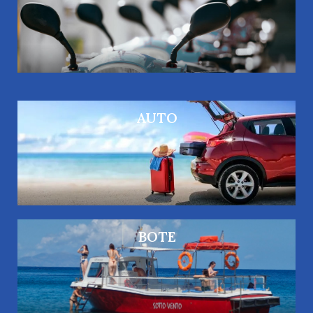
Precios de 15 a 35 € por día según modelo,
temporada y duración del alquiler
RESERVAR
AUTO
AUTO
Precios de 25 a 80 € por día según modelo,
temporada y duración del alquiler
RESERVAR
BOTE
BOTE
Alquiler del barco para uso exclusivo con capitán bajo
petición
RESERVAR