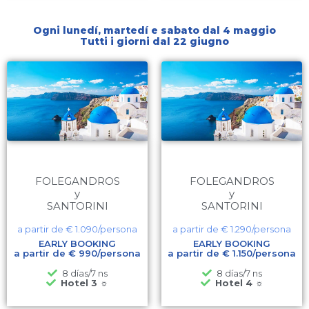
Ogni lunedí, martedí e sabato dal 4 maggio
Tutti i giorni dal 22 giugno
FOLEGANDROS
FOLEGANDROS
y
y
SANTORINI
SANTORINI
a partir de €
1.090
/persona
a partir de €
1.290
/persona
EARLY BOOKING
EARLY BOOKING
a partir de € 990/persona
a partir de € 1.150/persona
8 días/7 ns
8 días/7 ns
Hotel 3 ☼
Hotel 4 ☼