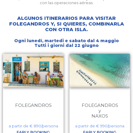
con las operaciones aéreas.
ALGUNOS ITINERARIOS PARA VISITAR
FOLEGANDROS Y, SI QUIERES, COMBINARLA
CON OTRA ISLA.
Ogni lunedí, martedi e sabato dal 4 maggio
Tutti i giorni dal 22 giugno
FOLEGANDROS
FOLEGANDROS
y
NAXOS
a partir de €
890
/persona
a partir de €
990
/persona
EARLY BOOKING
EARLY BOOKING