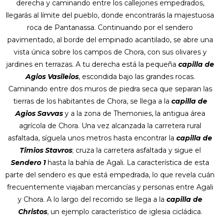
derecha y caminando entre los callejones empedrados,
llegarás al límite del pueblo, donde encontrarás la majestuosa
roca de Pantanassa. Continuando por el sendero
pavimentado, al borde del empinado acantilado, se abre una
vista única sobre los campos de Chora, con sus olivares y
jardines en terrazas. A tu derecha está la pequeña
capilla de
Agios Vasileios
, escondida bajo las grandes rocas.
Caminando entre dos muros de piedra seca que separan las
tierras de los habitantes de Chora, se llega a la
capilla de
Agios Savvas
y a la zona de Themonies, la antigua área
agrícola de Chora. Una vez alcanzada la carretera rural
asfaltada, síguela unos metros hasta encontrar la
capilla de
Timios Stavros
; cruza la carretera asfaltada y sigue el
Sendero 1
hasta la bahía de Agali. La característica de esta
parte del sendero es que está empedrada, lo que revela cuán
frecuentemente viajaban mercancías y personas entre Agali
y Chora. A lo largo del recorrido se llega a la
capilla de
Christos
, un ejemplo característico de iglesia cicládica.