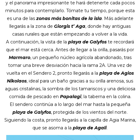
y el panorama impresionante te hará detenerte cada pocos
minutos para contemplarlo. Tómate tu tiempo, porque esta
es una de las
zonas más bonitas de la isla
. Más adelante
llegarás a la zona de
Giorgis t’ Aga
, donde hay antiguas
casas rurales que están empezando a volver a la vida.
A continuación, la vista de la
playa de Galyfos
te recordará
que el mar está cerca. Antes de llegar a la orilla, pasarás por
Marmaro
, un pequeño núcleo agrícola abandonado, tras
tomar una breve desviación hacia la rama 2A. Una vez de
vuelta en el Sendero 2, pronto llegarás a la
playa de Agios
Nikolaos
, ideal para un baño gracias a su orilla arenosa, sus
aguas cristalinas, la sombra de los tamariscos y una deliciosa
comida de pescado en
Papalagi
, la taberna en la colina.
El sendero continúa a lo largo del mar hasta la pequeña
playa de Galyfos
, protegida de los vientos del norte.
Siguiendo la costa, pronto llegarás a la capilla de Agia Marina,
que se asoma a la
playa de Agali
.