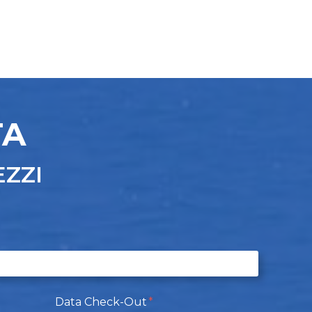
TA
EZZI
Data Check-Out