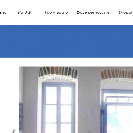
iamo
Info Utili
Il tuo viaggio
Dove pernottare
Shopp