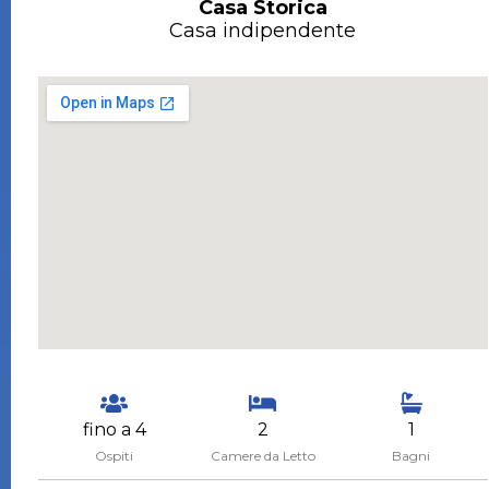
Casa Storica
Casa indipendente
fino a 4
2
1
Ospiti
Camere da Letto
Bagni