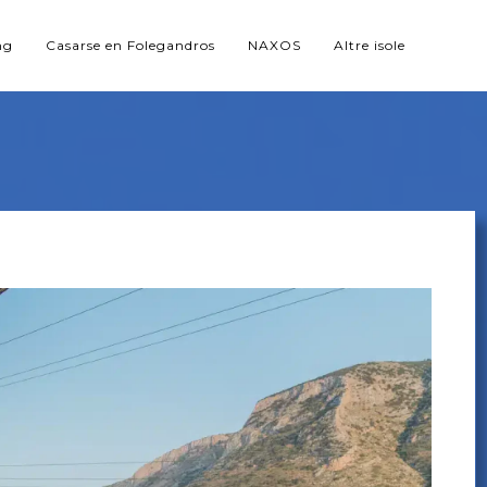
ng
Casarse en Folegandros
NAXOS
Altre isole