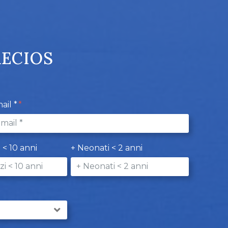
RECIOS
ail *
i < 10 anni
+ Neonati < 2 anni