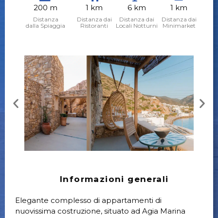
200 m
1 km
6 km
1 km
Distanza
Distanza dai
Distanza dai
Distanza dai
dalla Spiaggia
Ristoranti
Locali Notturni
Minimarket
Informazioni generali
Elegante complesso di appartamenti di
nuovissima costruzione, situato ad Agia Marina