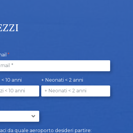
EZZI
ail
i < 10 anni
+ Neonati < 2 anni
caci da quale aeroporto desideri partire: