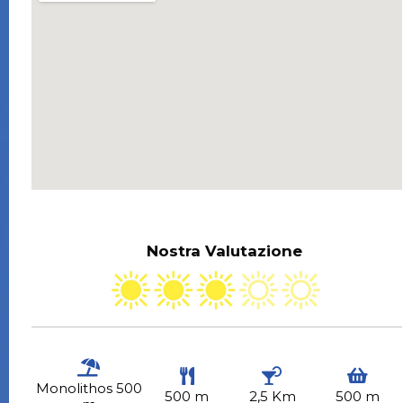
Nostra Valutazione
Monolithos 500
500 m
2,5 Km
500 m