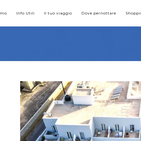
iamo
Info Utili
Il tuo viaggio
Dove pernottare
Shopp