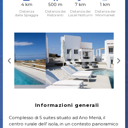
4 km
500 m
7 km
1 km
Distanza
Distanza dai
Distanza dai
Distanza dai
dalla Spiaggia
Ristoranti
Locali Notturni
Minimarket
Informazioni generali
Complesso di 5 suites situato ad Ano Meriá, il
centro rurale dell' isola, in un contesto panoramico