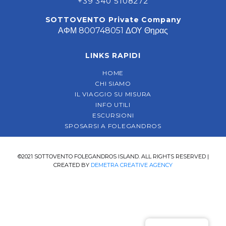
+39 340 5108272
SOTTOVENTO Private Company
ΑΦΜ 800748051 ΔΟΥ Θηρας
LINKS RAPIDI
HOME
CHI SIAMO
IL VIAGGIO SU MISURA
INFO UTILI
ESCURSIONI
SPOSARSI A FOLEGANDROS
©2021 SOTTOVENTO FOLEGANDROS ISLAND. ALL RIGHTS RESERVED |
CREATED BY
DEMETRA CREATIVE AGENCY