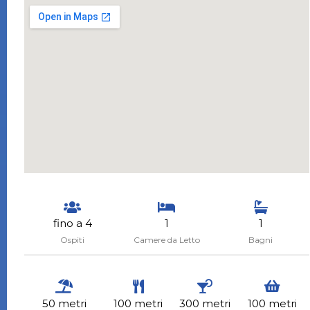
fino a 4
1
1
Ospiti
Camere da Letto
Bagni
50 metri
100 metri
300 metri
100 metri