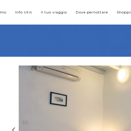
iamo
Info Utili
Il tuo viaggio
Dove pernottare
Shopp