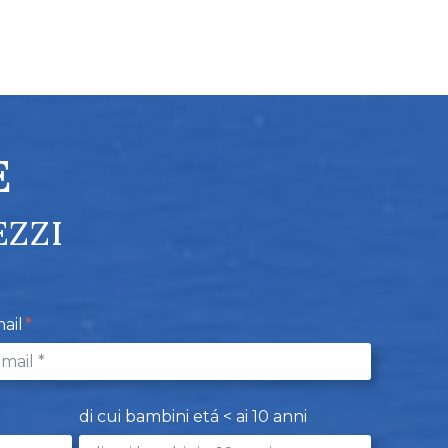
E
EZZI
ail
di cui bambini etá < ai 10 anni