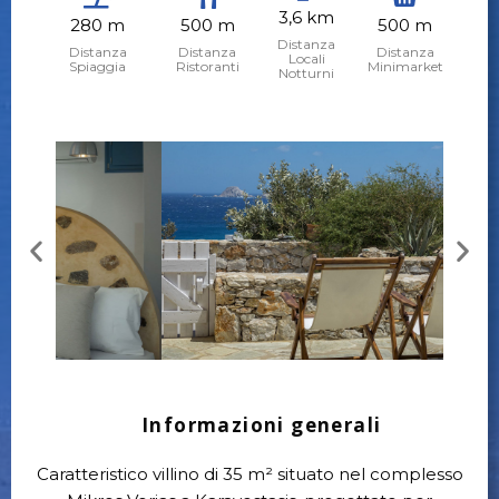
3,6 km
280 m
500 m
500 m
Distanza
Distanza
Distanza
Distanza
Locali
Spiaggia
Ristoranti
Minimarket
Notturni
Informazioni generali
Caratteristico villino di 35 m² situato nel complesso