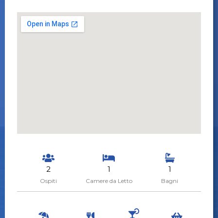
2
1
1
Ospiti
Camere da Letto
Bagni