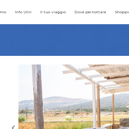
iamo
Info Utili
Il tuo viaggio
Dove pernottare
Shopp