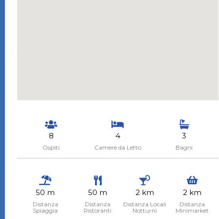
8
4
3
Ospiti
Camere da Letto
Bagni
50 m
50 m
2 km
2 km
Distanza
Distanza
Distanza Locali
Distanza
Spiaggia
Ristoranti
Notturni
Minimarket