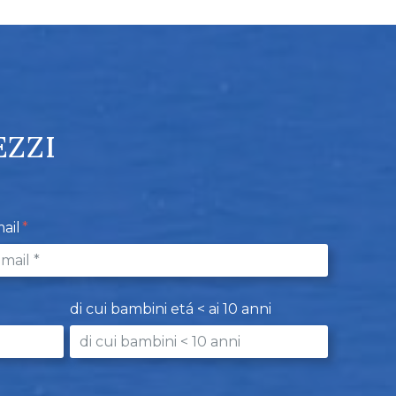
EZZI
ail
di cui bambini etá < ai 10 anni