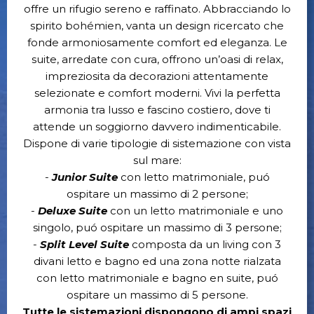
offre un rifugio sereno e raffinato. Abbracciando lo
spirito bohémien, vanta un design ricercato che
fonde armoniosamente comfort ed eleganza. Le
suite, arredate con cura, offrono un’oasi di relax,
impreziosita da decorazioni attentamente
selezionate e comfort moderni. Vivi la perfetta
armonia tra lusso e fascino costiero, dove ti
attende un soggiorno davvero indimenticabile.
Dispone di varie tipologie di sistemazione con vista
sul mare:
-
Junior Suite
con letto matrimoniale, puó
ospitare un massimo di 2 persone;
-
Deluxe Suite
con un letto matrimoniale e uno
singolo, puó ospitare un massimo di 3 persone;
-
Split Level Suite
composta da un living con 3
divani letto e bagno ed una zona notte rialzata
con letto matrimoniale e bagno en suite, puó
ospitare un massimo di 5 persone.
Tutte le sistemazioni dispongono di ampi spazi