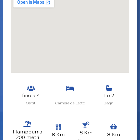
fino a 4
1
1 o 2
Ospiti
Camere da Letto
Bagni
Flampourria
8 Km
8 Km
8 Km
200 metri