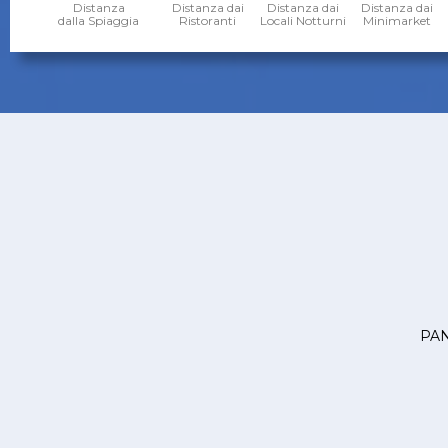
Distanza
Distanza dai
Distanza dai
Distanza dai
dalla Spiaggia
Ristoranti
Locali Notturni
Minimarket
PA