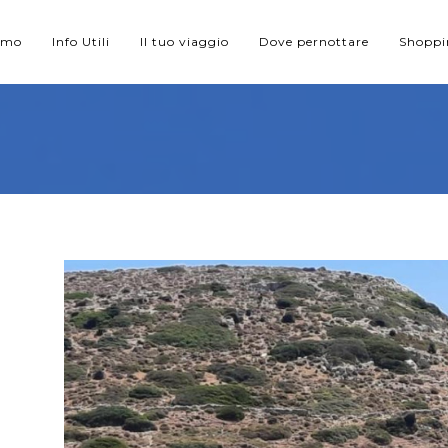
iamo
Info Utili
Il tuo viaggio
Dove pernottare
Shopp