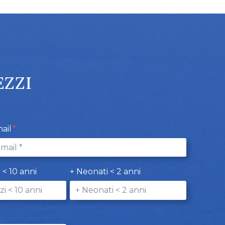
EZZI
ail
i < 10 anni
+ Neonati < 2 anni