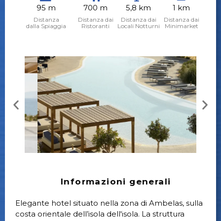
95 m
700 m
5,8 km
1 km
Distanza
Distanza dai
Distanza dai
Distanza dai
dalla Spiaggia
Ristoranti
Locali Notturni
Minimarket
Informazioni generali
Elegante hotel situato nella zona di Ambelas, sulla
costa orientale dell’isola dell'isola. La struttura