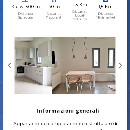
1,5 Km
Karavi 500 m
40 m
1,5 Km
Distanza
Distanza
Distanza
Distanza
Locali
Spiaggia
Ristoranti
Minimarket
Notturni
Informazioni generali
Appartamento completamente ristrutturato di