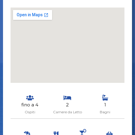
fino a 4
2
1
Ospiti
Camere da Letto
Bagni