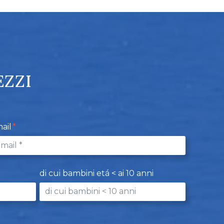
EZZI
ail
di cui bambini etá < ai 10 anni