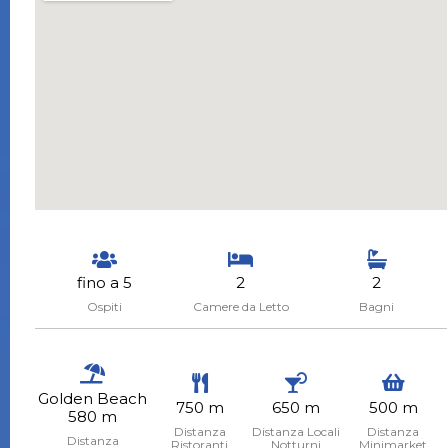
fino a 5
2
2
Ospiti
Camere da Letto
Bagni
Golden Beach
750 m
650 m
500 m
580 m
Distanza
Distanza Locali
Distanza
Distanza
Ristoranti
Notturni
Minimarket