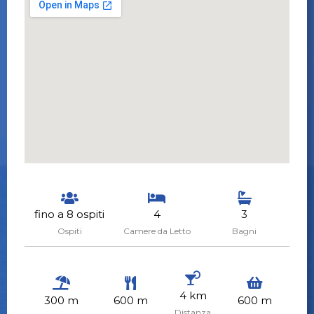
fino a 8 ospiti
4
3
Ospiti
Camere da Letto
Bagni
4 km
300 m
600 m
600 m
Distanza