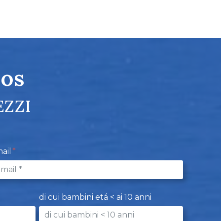
os
EZZI
ail
di cui bambini etá < ai 10 anni