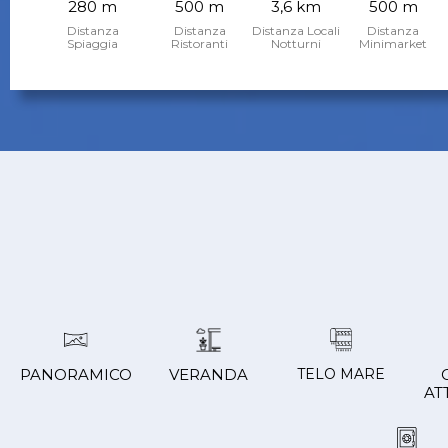
280 m
500 m
3,6 km
500 m
Distanza
Distanza
Distanza Locali
Distanza
Spiaggia
Ristoranti
Notturni
Minimarket
PANORAMICO
VERANDA
TELO MARE
AT