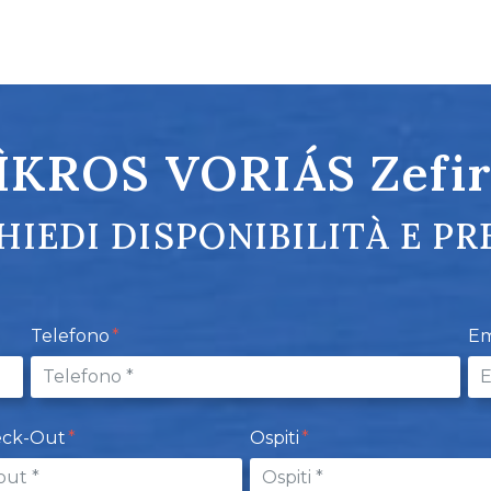
ÌKROS VORIÁS Zefir
HIEDI DISPONIBILITÀ E PR
Telefono
Em
eck-Out
Ospiti