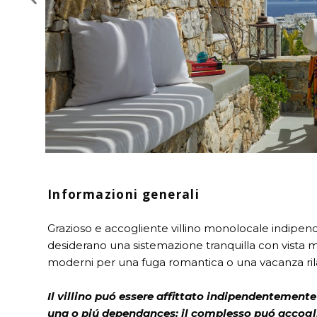
Informazioni generali
Grazioso e accogliente villino monolocale indipen
desiderano una sistemazione tranquilla con vista ma
moderni per una fuga romantica o una vacanza ril
Il villino puó essere affittato indipendentemente
una o piú dependances: il complesso puó accoglie