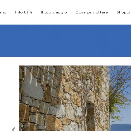
iamo
Info Utili
Il tuo viaggio
Dove pernottare
Shopp