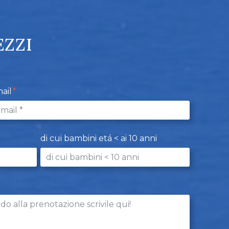
EZZI
ail
di cui bambini etá < ai 10 anni