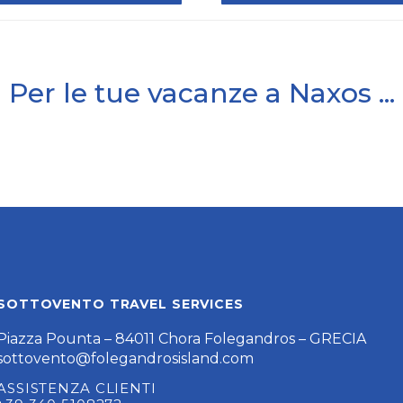
Per le tue vacanze a Naxos ...
SOTTOVENTO TRAVEL SERVICES
Piazza Pounta – 84011 Chora Folegandros – GRECIA
sottovento@folegandrosisland.com
ASSISTENZA CLIENTI