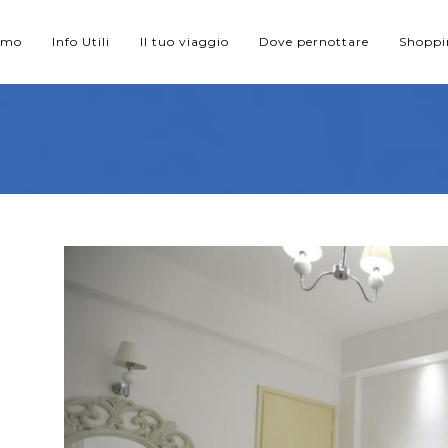
iamo
Info Utili
Il tuo viaggio
Dove pernottare
Shopp