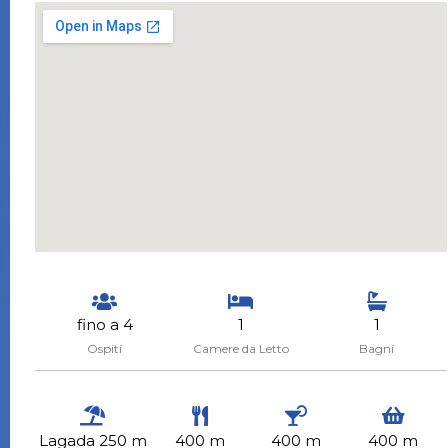
fino a 4
1
1
Ospiti
Camere da Letto
Bagni
Lagada 250 m
400 m
400 m
400 m