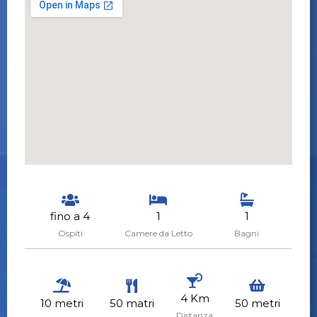
fino a 4
1
1
Ospiti
Camere da Letto
Bagni
4 Km
10 metri
50 matri
50 metri
Distanza