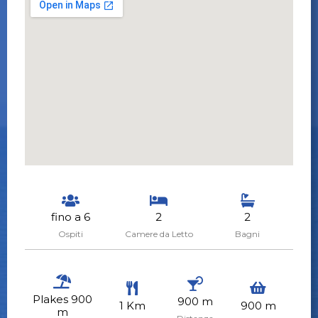
fino a 6
2
2
Ospiti
Camere da Letto
Bagni
Plakes 900
900 m
1 Km
900 m
m