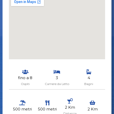
fino a 8
3
4
Ospiti
Camere da Letto
Bagni
2 Km
500 metri
500 metri
2 Km
Distanza