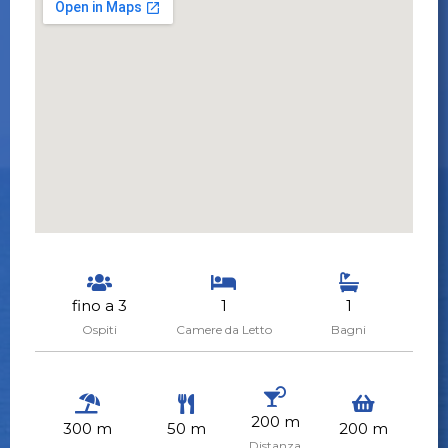
fino a 3
1
1
Ospiti
Camere da Letto
Bagni
200 m
300 m
50 m
200 m
Distanza