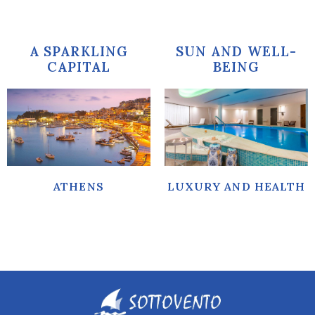
A SPARKLING
SUN AND WELL-
CAPITAL
BEING
Culture and
Thalassotherapy
entertainment
and massages
Read more
Read more
ATHENS
LUXURY AND HEALTH